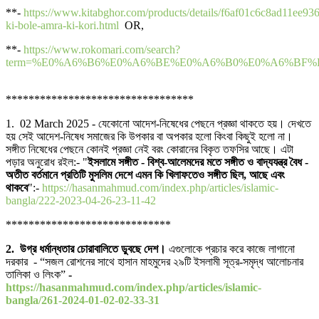
**-
https://www.kitabghor.com/products/details/f6af01c6c8ad11ee93
ki-bole-amra-ki-kori.html
OR,
**-
https://www.rokomari.com/search?
term=%E0%A6%B6%E0%A6%BE%E0%A6%B0%E0%A6%BF%
*********************************
1. 02 March 2025 - যেকোনো আদেশ-নিষেধের পেছনে প্রজ্ঞা থাকতে হয়। দেখতে
হয় সেই আদেশ-নিষেধ সমাজের কি উপকার বা অপকার হলো কিংবা কিছুই হলো না।
সঙ্গীত নিষেধের পেছনে কোনই প্রজ্ঞা নেই বরং কোরানের বিকৃত তফসির আছে। এটা
পড়ার অনুরোধ রইল:- "
ইসলামে সঙ্গীত - বিশ্ব-আলেমদের মতে সঙ্গীত ও বাদ্যযন্ত্র বৈধ -
অতীত বর্তমানে প্রতিটি মুসলিম দেশে এমন কি খিলাফতেও সঙ্গীত ছিল, আছে এবং
থাকবে
":-
https://hasanmahmud.com/index.php/articles/islamic-
bangla/222-2023-04-26-23-11-42
*****************************
2. উগ্র
ধর্মান্ধতার চোরাবালিতে ডুবছে দেশ।
এগুলোকে প্রচার করে কাজে লাগানো
দরকার - “সজল রোশনের সাথে হাসান মাহমুদের ২৯টি ইসলামী সূত্র-সমৃদ্ধ আলোচনার
তালিকা ও লিংক”
-
https://hasanmahmud.com/index.php/articles/islamic-
bangla/261-2024-01-02-02-33-31