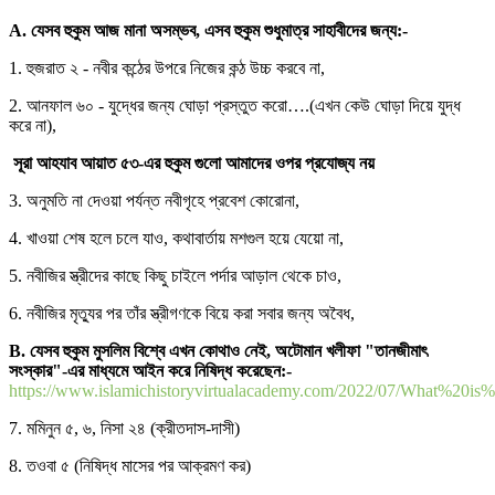
A. যেসব হুকুম আজ মানা অসম্ভব, এসব হুকুম শুধুমাত্র সাহাবীদের জন্য:-
1. হুজরাত ২ - নবীর কন্ঠের উপরে নিজের কন্ঠ উচ্চ করবে না,
2. আনফাল ৬০ - যুদ্ধের জন্য ঘোড়া প্রস্তুত করো….(এখন কেউ ঘোড়া দিয়ে যুদ্ধ
করে না),
সূরা আহযাব আয়াত ৫৩-এর হুকুম গুলো আমাদের ওপর প্রযোজ্য নয়
3. অনুমতি না দেওয়া পর্যন্ত নবীগৃহে প্রবেশ কোরোনা,
4. খাওয়া শেষ হলে চলে যাও, কথাবার্তায় মশগুল হয়ে যেয়ো না,
5. নবীজির স্ত্রীদের কাছে কিছু চাইলে পর্দার আড়াল থেকে চাও,
6. নবীজির মৃত্যুর পর তাঁর স্ত্রীগণকে বিয়ে করা সবার জন্য অবৈধ,
B. যেসব হুকুম মুসলিম বিশ্বে এখন কোথাও নেই, অটোমান খলীফা "তানজীমাৎ
সংস্কার"-এর মাধ্যমে আইন করে নিষিদ্ধ করেছেন:-
https://www.islamichistoryvirtualacademy.com/2022/07/What
7. মমিনুন ৫, ৬, নিসা ২৪ (ক্রীতদাস-দাসী)
8. তওবা ৫ (নিষিদ্ধ মাসের পর আক্রমণ কর)