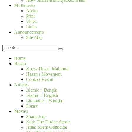
How Sharia-ism Hijacked Islam
Multimedia
Audio
Print
Video
Links
Announcements
Site Map
Home
Hasan
Know Hasan Mahmud
Hasan's Movement
Contact Hasan
Articles
Islamic :: Bangla
Islamic :: English
Literature :: Bangla
Poetry
Movies
Sharia-ism
Nari: The Divine Stone
Hilla: Silent Genocide