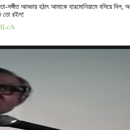
তা-সঙ্গীত আড্ডায় হঠাৎ আমাকে হারমোনিয়ামে বসিয়ে দি
তি তো রইল!
1HLcA